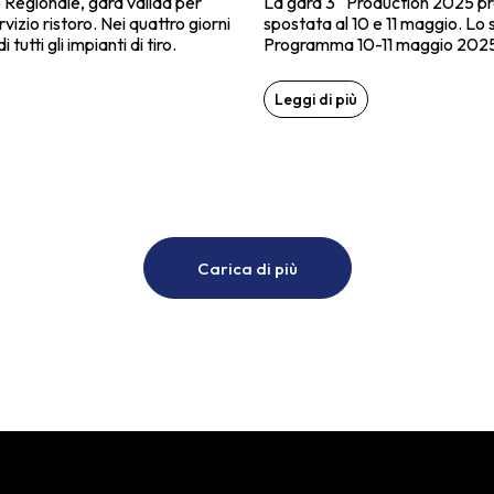
 Regionale, gara valida per
La gara 3^ Production 2025 pre
vizio ristoro. Nei quattro giorni
spostata al 10 e 11 maggio. Lo
tutti gli impianti di tiro.
Programma 10-11 maggio 2025 
Leggi di più
Carica di più