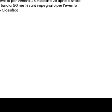
vista per venerdì 25 e sabato 26 aprile è stata
 stand ai 50 metri sarà impegnato per l’evento
Classifica