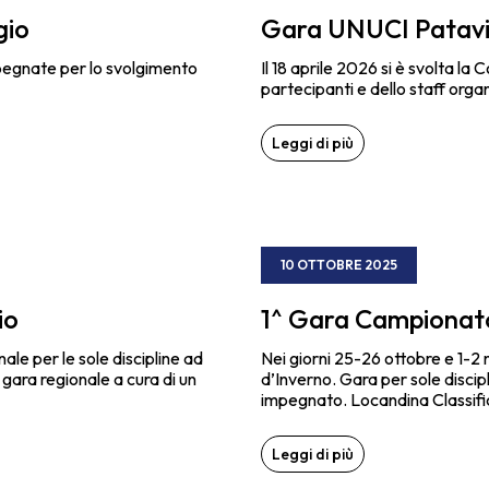
gio
Gara UNUCI Patav
mpegnate per lo svolgimento
Il 18 aprile 2026 si è svolta l
partecipanti e dello staff orga
Leggi di più
10 OTTOBRE 2025
io
1^ Gara Campionato
nale per le sole discipline ad
Nei giorni 25-26 ottobre e 1-2
gara regionale a cura di un
d’Inverno. Gara per sole discip
impegnato. Locandina Classifi
Leggi di più