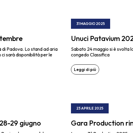
31 MAGGIO 2025
ettembre
Unuci Patavium 20
tà di Padova. Lo stand ad aria
Sabato 24 maggio si è svolta la 
 sarà disponibilità per le
congedo Classifica
Leggi di più
23 APRILE 2025
28-29 giugno
Gara Production rin