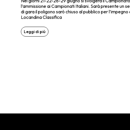
Nei giorni 21-22-28-29 giugno si svolgerà il Campionato
l’ammissione ai Campionati Italiani. Sarà presente un ser
di gara il poligono sarò chiuso al pubblico per l’impegno di 
Locandina Classifica
Leggi di più