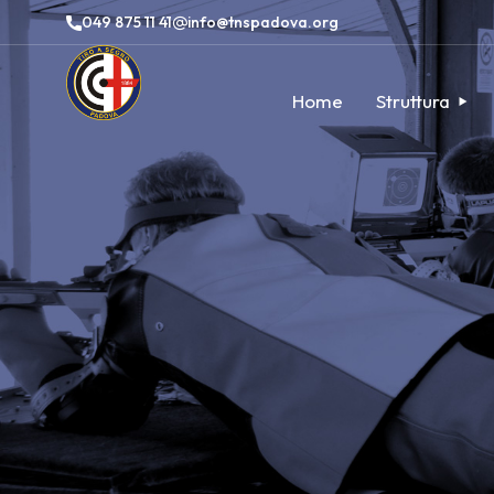
049 875 11 41
info@tnspadova.org
Home
Struttura